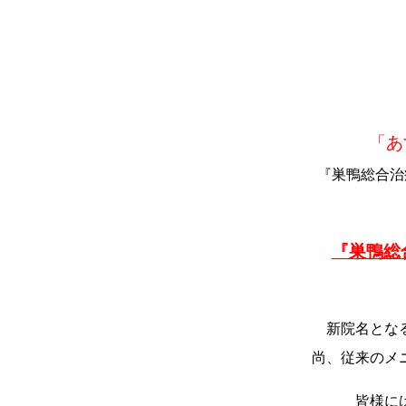
「あ
『巣鴨総合治
『巣鴨総
新院名とな
尚、従来のメ
皆様に